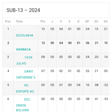
SUB-13 – 2024
Pos
Time
Pts
J
V
E
D
GP
GC
SG
1
13
05
04
01
00
34
13
21
ESCOLINHA
2
12
05
04
00
01
36
21
15
VAIMACA
3
09
05
03
00
02
34
20
14
14 DE
JULHO
4
07
05
02
01
02
26
21
05
SAINT
CATHERINE`S
5
03
05
01
00
04
16
38
-22
PH
ESPORTE AC.
6
00
05
00
00
05
08
41
-33
ESC.
SIMON
BOLIVAR