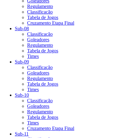
Goleadores
Regulamento
Classificação
Tabela de Jogos
Cruzamento Etapa Final
Sub-08
Classificação
Goleadores
Regulamento
Tabela de Jogos
Times
Sub-09
Classificação
Goleadores
Regulamento
Tabela de Jogos
Times
Sub-10
Classificação
Goleadores
Regulamento
Tabela de Jogos
Times
Cruzamento Etapa Final
Sub-11