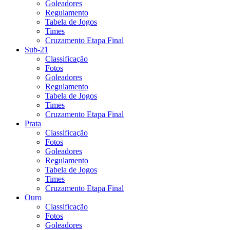
Goleadores
Regulamento
Tabela de Jogos
Times
Cruzamento Etapa Final
Sub-21
Classificação
Fotos
Goleadores
Regulamento
Tabela de Jogos
Times
Cruzamento Etapa Final
Prata
Classificação
Fotos
Goleadores
Regulamento
Tabela de Jogos
Times
Cruzamento Etapa Final
Ouro
Classificação
Fotos
Goleadores