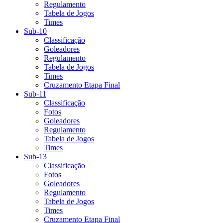
Regulamento
Tabela de Jogos
Times
Sub-10
Classificação
Goleadores
Regulamento
Tabela de Jogos
Times
Cruzamento Etapa Final
Sub-11
Classificação
Fotos
Goleadores
Regulamento
Tabela de Jogos
Times
Sub-13
Classificação
Fotos
Goleadores
Regulamento
Tabela de Jogos
Times
Cruzamento Etapa Final