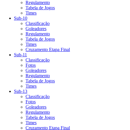
Regulamento
Tabela de Jogos
Times
Sub-10
Classificação
Goleadores
Regulamento
Tabela de Jogos
Times
Cruzamento Etapa Final
Sub-11
Classificação
Fotos
Goleadores
Regulamento
Tabela de Jogos
Times
Sub-13
Classificação
Fotos
Goleadores
Regulamento
Tabela de Jogos
Times
Cruzamento Etapa Final