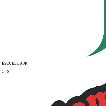
ESCUELITA JR
1 - 6