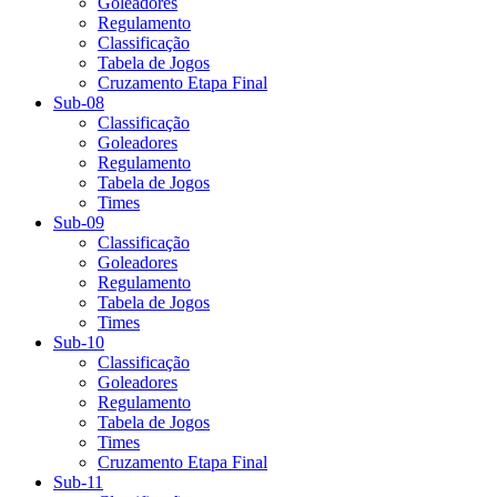
Goleadores
Regulamento
Classificação
Tabela de Jogos
Cruzamento Etapa Final
Sub-08
Classificação
Goleadores
Regulamento
Tabela de Jogos
Times
Sub-09
Classificação
Goleadores
Regulamento
Tabela de Jogos
Times
Sub-10
Classificação
Goleadores
Regulamento
Tabela de Jogos
Times
Cruzamento Etapa Final
Sub-11