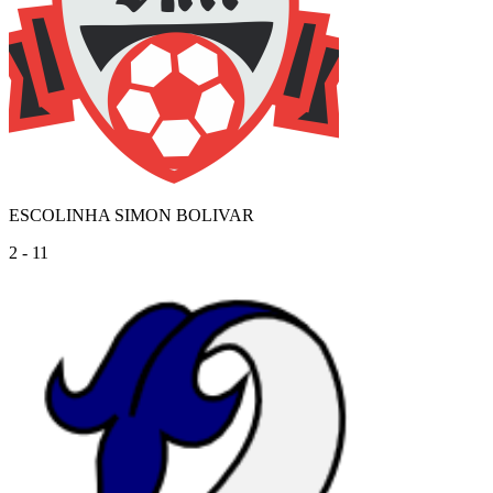
ESCOLINHA SIMON BOLIVAR
2 - 11