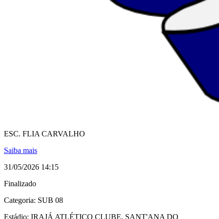
ESC. FLIA CARVALHO
Saiba mais
31/05/2026 14:15
Finalizado
Categoria: SUB 08
Estádio: IRAJÁ ATLÉTICO CLUBE, SANT'ANA DO