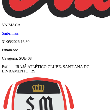
VAIMACA
Saiba mais
31/05/2026 16:30
Finalizado
Categoria: SUB 08
Estádio: IRAJÁ ATLÉTICO CLUBE, SANT'ANA DO
LIVRAMENTO, RS