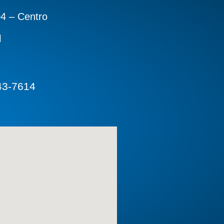
04 – Centro
l
43-7614