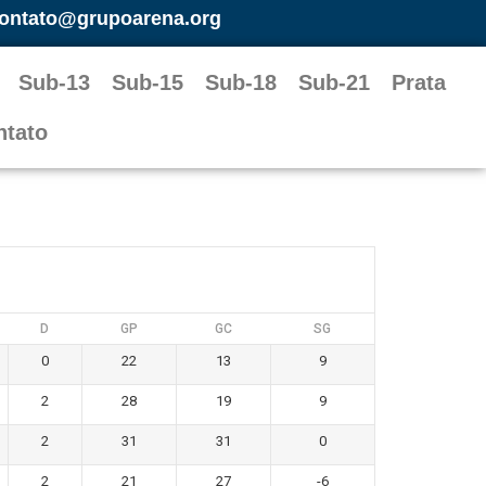
ontato@grupoarena.org
Sub-13
Sub-15
Sub-18
Sub-21
Prata
ntato
D
GP
GC
SG
0
22
13
9
2
28
19
9
2
31
31
0
2
21
27
-6