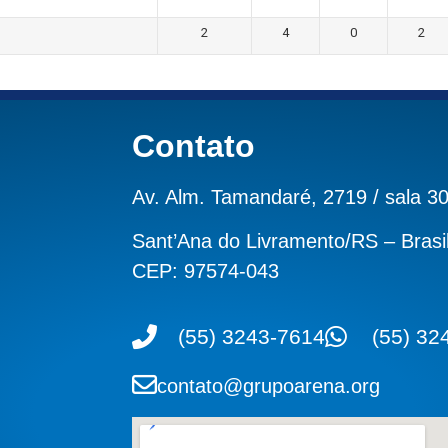
2
4
0
2
Contato
Av. Alm. Tamandaré, 2719 / sala 3
Sant’Ana do Livramento/RS – Brasi
CEP: 97574-043
(55) 3243-7614
(55) 32
contato@grupoarena.org