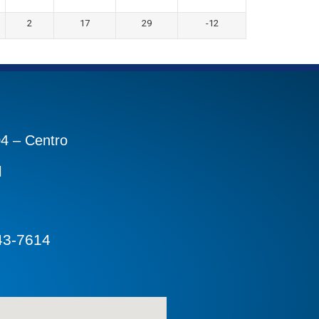
2
17
29
-12
04 – Centro
l
43-7614