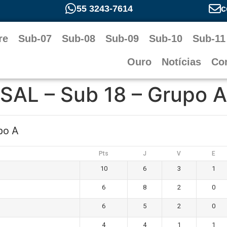
55 3243-7614
c
re
Sub-07
Sub-08
Sub-09
Sub-10
Sub-11
Ouro
Notícias
Co
AL – Sub 18 – Grupo A
po A
Pts
J
V
E
10
6
3
1
6
8
2
0
6
5
2
0
4
4
1
1