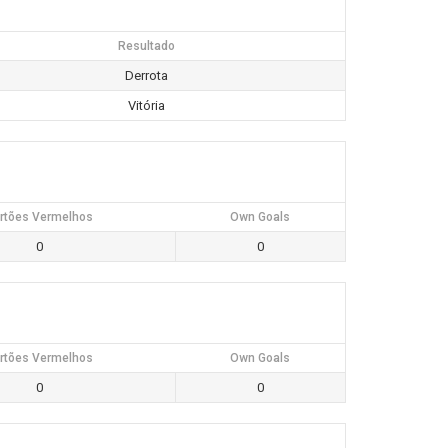
Resultado
Derrota
Vitória
rtões Vermelhos
Own Goals
0
0
rtões Vermelhos
Own Goals
0
0