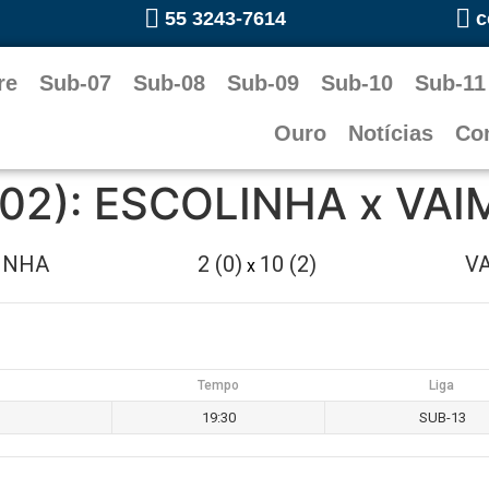
55 3243-7614
c
re
Sub-07
Sub-08
Sub-09
Sub-10
Sub-11
Ouro
Notícias
Co
 02): ESCOLINHA x VA
INHA
2 (0)
10 (2)
V
x
Tempo
Liga
19:30
SUB-13