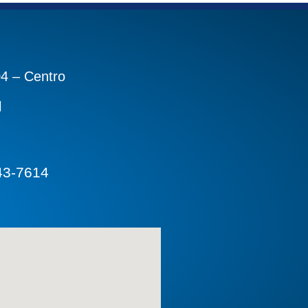
04 – Centro
l
43-7614