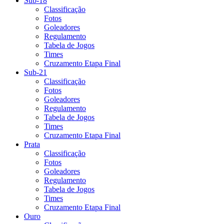
Sub-18
Classificação
Fotos
Goleadores
Regulamento
Tabela de Jogos
Times
Cruzamento Etapa Final
Sub-21
Classificação
Fotos
Goleadores
Regulamento
Tabela de Jogos
Times
Cruzamento Etapa Final
Prata
Classificação
Fotos
Goleadores
Regulamento
Tabela de Jogos
Times
Cruzamento Etapa Final
Ouro