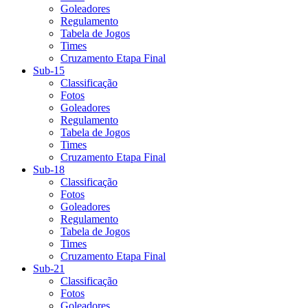
Goleadores
Regulamento
Tabela de Jogos
Times
Cruzamento Etapa Final
Sub-15
Classificação
Fotos
Goleadores
Regulamento
Tabela de Jogos
Times
Cruzamento Etapa Final
Sub-18
Classificação
Fotos
Goleadores
Regulamento
Tabela de Jogos
Times
Cruzamento Etapa Final
Sub-21
Classificação
Fotos
Goleadores