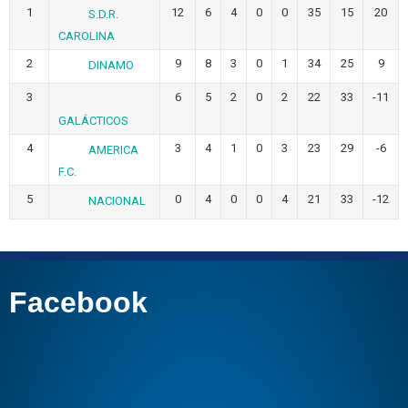
1
12
6
4
0
0
35
15
20
S.D.R.
CAROLINA
2
9
8
3
0
1
34
25
9
DINAMO
3
6
5
2
0
2
22
33
-11
GALÁCTICOS
4
3
4
1
0
3
23
29
-6
AMERICA
F.C.
5
0
4
0
0
4
21
33
-12
NACIONAL
Facebook