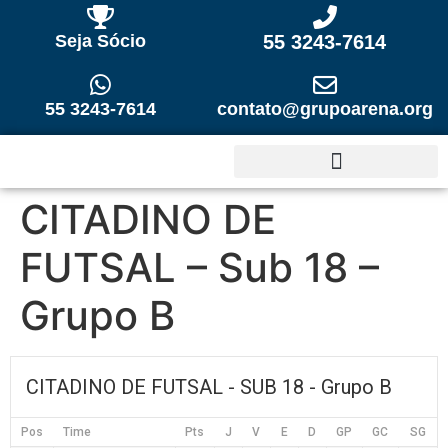
Seja Sócio
55 3243-7614
55 3243-7614
contato@grupoarena.org
CITADINO DE
FUTSAL – Sub 18 –
Grupo B
CITADINO DE FUTSAL - SUB 18 - Grupo B
Pos
Time
Pts
J
V
E
D
GP
GC
SG