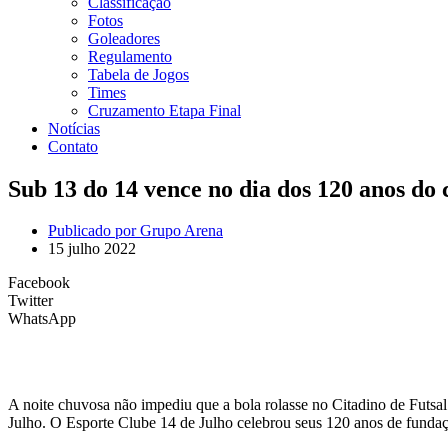
Classificação
Fotos
Goleadores
Regulamento
Tabela de Jogos
Times
Cruzamento Etapa Final
Notícias
Contato
Sub 13 do 14 vence no dia dos 120 anos do
Publicado por
Grupo Arena
15 julho 2022
Facebook
Twitter
WhatsApp
A noite chuvosa não impediu que a bola rolasse no Citadino de Futsal.
Julho. O Esporte Clube 14 de Julho celebrou seus 120 anos de funda