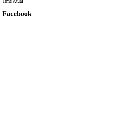
Time Atual
Facebook