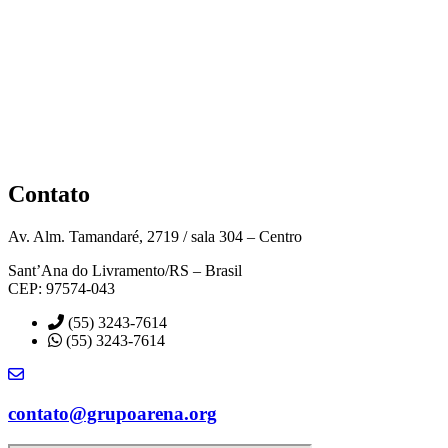
Contato
Av. Alm. Tamandaré, 2719 / sala 304 – Centro
Sant’Ana do Livramento/RS – Brasil
CEP: 97574-043
(55) 3243-7614
(55) 3243-7614
contato@grupoarena.org