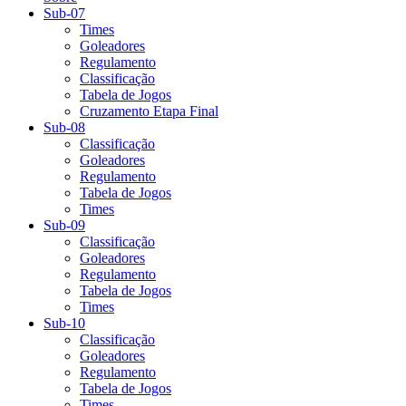
Sub-07
Times
Goleadores
Regulamento
Classificação
Tabela de Jogos
Cruzamento Etapa Final
Sub-08
Classificação
Goleadores
Regulamento
Tabela de Jogos
Times
Sub-09
Classificação
Goleadores
Regulamento
Tabela de Jogos
Times
Sub-10
Classificação
Goleadores
Regulamento
Tabela de Jogos
Times