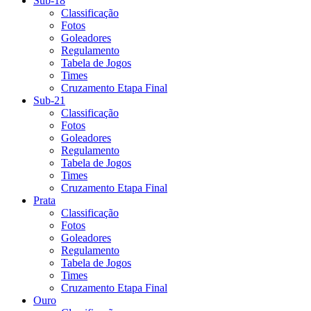
Sub-18
Classificação
Fotos
Goleadores
Regulamento
Tabela de Jogos
Times
Cruzamento Etapa Final
Sub-21
Classificação
Fotos
Goleadores
Regulamento
Tabela de Jogos
Times
Cruzamento Etapa Final
Prata
Classificação
Fotos
Goleadores
Regulamento
Tabela de Jogos
Times
Cruzamento Etapa Final
Ouro