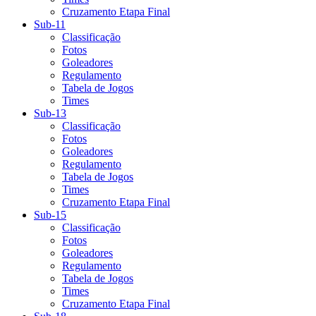
Cruzamento Etapa Final
Sub-11
Classificação
Fotos
Goleadores
Regulamento
Tabela de Jogos
Times
Sub-13
Classificação
Fotos
Goleadores
Regulamento
Tabela de Jogos
Times
Cruzamento Etapa Final
Sub-15
Classificação
Fotos
Goleadores
Regulamento
Tabela de Jogos
Times
Cruzamento Etapa Final