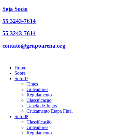
Ir
Seja Sócio
para
o
55 3243-7614
conteúdo
55 3243-7614
contato@grupoarena.org
Home
Sobre
Sub-07
Times
Goleadores
Regulamento
Classificação
Tabela de Jogos
Cruzamento Etapa Final
Sub-08
Classificação
Goleadores
Regulamento