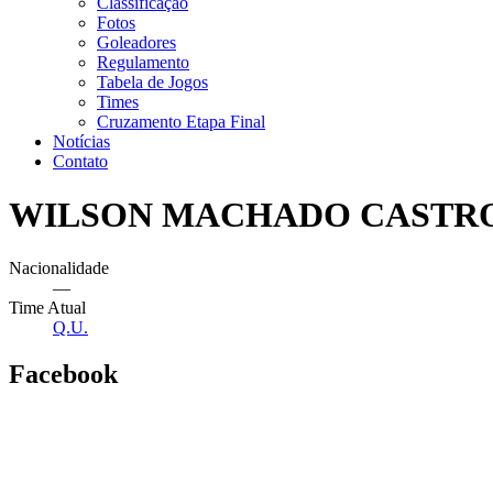
Classificação
Fotos
Goleadores
Regulamento
Tabela de Jogos
Times
Cruzamento Etapa Final
Notícias
Contato
WILSON MACHADO CASTR
Nacionalidade
—
Time Atual
Q.U.
Facebook