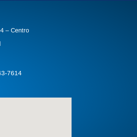
04 – Centro
l
43-7614