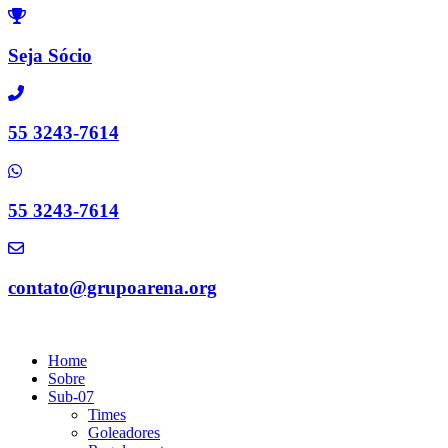
Ir
para
o
Seja Sócio
conteúdo
55 3243-7614
55 3243-7614
contato@grupoarena.org
Home
Sobre
Sub-07
Times
Goleadores