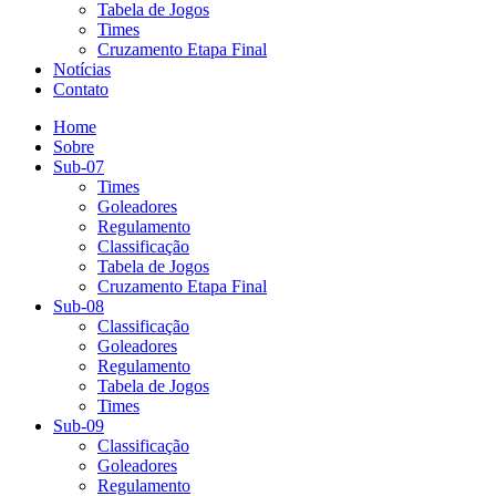
Tabela de Jogos
Times
Cruzamento Etapa Final
Notícias
Contato
Home
Sobre
Sub-07
Times
Goleadores
Regulamento
Classificação
Tabela de Jogos
Cruzamento Etapa Final
Sub-08
Classificação
Goleadores
Regulamento
Tabela de Jogos
Times
Sub-09
Classificação
Goleadores
Regulamento