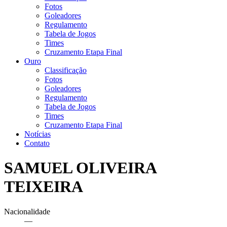
Fotos
Goleadores
Regulamento
Tabela de Jogos
Times
Cruzamento Etapa Final
Ouro
Classificação
Fotos
Goleadores
Regulamento
Tabela de Jogos
Times
Cruzamento Etapa Final
Notícias
Contato
SAMUEL OLIVEIRA
TEIXEIRA
Nacionalidade
—