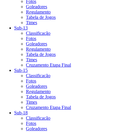
Fotos
Goleadores
Regulamento
Tabela de Jogos
Times
Sub-13
Classificação
Fotos
Goleadores
Regulamento
Tabela de Jogos
Times
Cruzamento Etapa Final
Sub-15
Classificação
Fotos
Goleadores
Regulamento
Tabela de Jogos
Times
Cruzamento Etapa Final
Sub-18
Classificação
Fotos
Goleadores