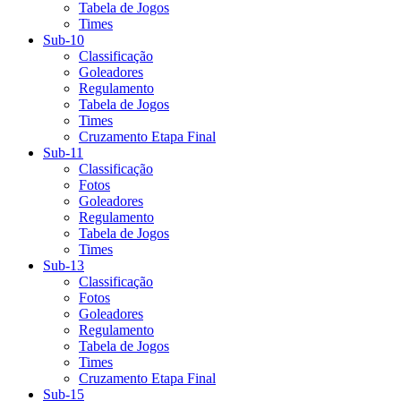
Tabela de Jogos
Times
Sub-10
Classificação
Goleadores
Regulamento
Tabela de Jogos
Times
Cruzamento Etapa Final
Sub-11
Classificação
Fotos
Goleadores
Regulamento
Tabela de Jogos
Times
Sub-13
Classificação
Fotos
Goleadores
Regulamento
Tabela de Jogos
Times
Cruzamento Etapa Final
Sub-15