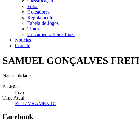
Classificação
Fotos
Goleadores
Regulamento
Tabela de Jogos
Times
Cruzamento Etapa Final
Notícias
Contato
SAMUEL GONÇALVES FREI
Nacionalidade
—
Posição
Fixo
Time Atual
RC LIVRAMENTO
Facebook