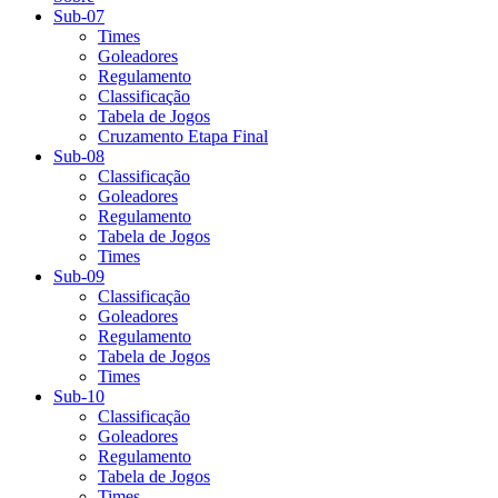
Sub-07
Times
Goleadores
Regulamento
Classificação
Tabela de Jogos
Cruzamento Etapa Final
Sub-08
Classificação
Goleadores
Regulamento
Tabela de Jogos
Times
Sub-09
Classificação
Goleadores
Regulamento
Tabela de Jogos
Times
Sub-10
Classificação
Goleadores
Regulamento
Tabela de Jogos
Times