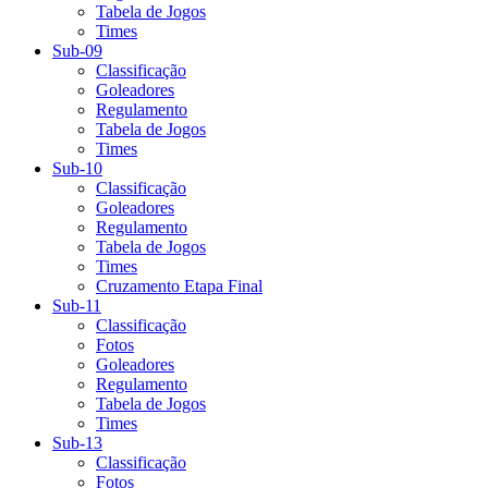
Tabela de Jogos
Times
Sub-09
Classificação
Goleadores
Regulamento
Tabela de Jogos
Times
Sub-10
Classificação
Goleadores
Regulamento
Tabela de Jogos
Times
Cruzamento Etapa Final
Sub-11
Classificação
Fotos
Goleadores
Regulamento
Tabela de Jogos
Times
Sub-13
Classificação
Fotos