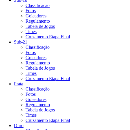
Sub-18
Classificação
Fotos
Goleadores
Regulamento
Tabela de Jogos
Times
Cruzamento Etapa Final
Sub-21
Classificação
Fotos
Goleadores
Regulamento
Tabela de Jogos
Times
Cruzamento Etapa Final
Prata
Classificação
Fotos
Goleadores
Regulamento
Tabela de Jogos
Times
Cruzamento Etapa Final
Ouro