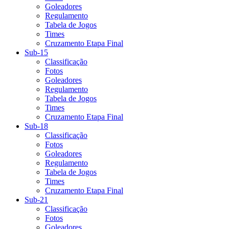
Goleadores
Regulamento
Tabela de Jogos
Times
Cruzamento Etapa Final
Sub-15
Classificação
Fotos
Goleadores
Regulamento
Tabela de Jogos
Times
Cruzamento Etapa Final
Sub-18
Classificação
Fotos
Goleadores
Regulamento
Tabela de Jogos
Times
Cruzamento Etapa Final
Sub-21
Classificação
Fotos
Goleadores