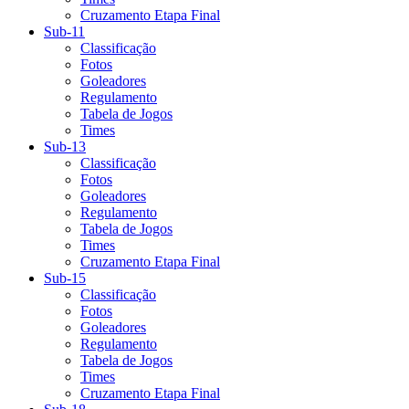
Cruzamento Etapa Final
Sub-11
Classificação
Fotos
Goleadores
Regulamento
Tabela de Jogos
Times
Sub-13
Classificação
Fotos
Goleadores
Regulamento
Tabela de Jogos
Times
Cruzamento Etapa Final
Sub-15
Classificação
Fotos
Goleadores
Regulamento
Tabela de Jogos
Times
Cruzamento Etapa Final