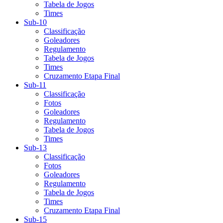
Tabela de Jogos
Times
Sub-10
Classificação
Goleadores
Regulamento
Tabela de Jogos
Times
Cruzamento Etapa Final
Sub-11
Classificação
Fotos
Goleadores
Regulamento
Tabela de Jogos
Times
Sub-13
Classificação
Fotos
Goleadores
Regulamento
Tabela de Jogos
Times
Cruzamento Etapa Final
Sub-15