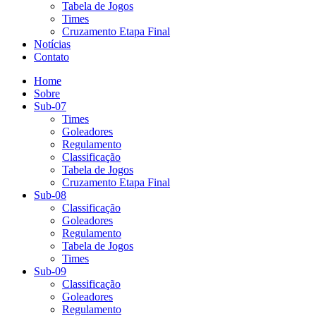
Tabela de Jogos
Times
Cruzamento Etapa Final
Notícias
Contato
Home
Sobre
Sub-07
Times
Goleadores
Regulamento
Classificação
Tabela de Jogos
Cruzamento Etapa Final
Sub-08
Classificação
Goleadores
Regulamento
Tabela de Jogos
Times
Sub-09
Classificação
Goleadores
Regulamento