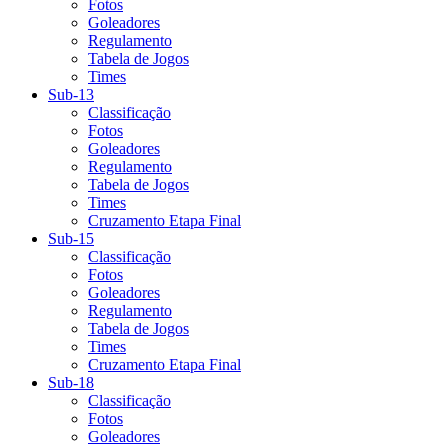
Fotos
Goleadores
Regulamento
Tabela de Jogos
Times
Sub-13
Classificação
Fotos
Goleadores
Regulamento
Tabela de Jogos
Times
Cruzamento Etapa Final
Sub-15
Classificação
Fotos
Goleadores
Regulamento
Tabela de Jogos
Times
Cruzamento Etapa Final
Sub-18
Classificação
Fotos
Goleadores