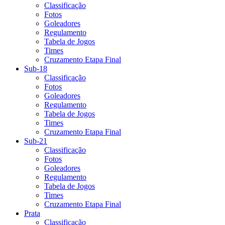
Classificação
Fotos
Goleadores
Regulamento
Tabela de Jogos
Times
Cruzamento Etapa Final
Sub-18
Classificação
Fotos
Goleadores
Regulamento
Tabela de Jogos
Times
Cruzamento Etapa Final
Sub-21
Classificação
Fotos
Goleadores
Regulamento
Tabela de Jogos
Times
Cruzamento Etapa Final
Prata
Classificação