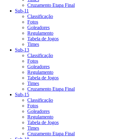
Cruzamento Etapa Final
Sub-11
Classificação
Fotos
Goleadores
Regulamento
Tabela de Jogos
Times
Sub-13
Classificação
Fotos
Goleadores
Regulamento
Tabela de Jogos
Times
Cruzamento Etapa Final
Sub-15
Classificação
Fotos
Goleadores
Regulamento
Tabela de Jogos
Times
Cruzamento Etapa Final