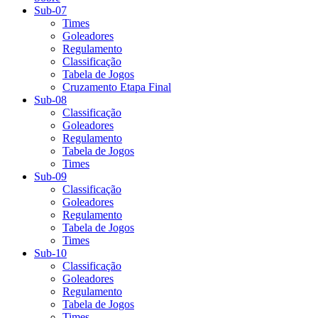
Sub-07
Times
Goleadores
Regulamento
Classificação
Tabela de Jogos
Cruzamento Etapa Final
Sub-08
Classificação
Goleadores
Regulamento
Tabela de Jogos
Times
Sub-09
Classificação
Goleadores
Regulamento
Tabela de Jogos
Times
Sub-10
Classificação
Goleadores
Regulamento
Tabela de Jogos
Times