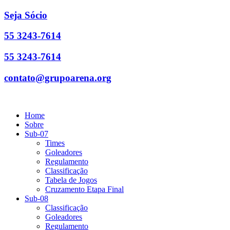
Ir
Seja Sócio
para
o
55 3243-7614
conteúdo
55 3243-7614
contato@grupoarena.org
Home
Sobre
Sub-07
Times
Goleadores
Regulamento
Classificação
Tabela de Jogos
Cruzamento Etapa Final
Sub-08
Classificação
Goleadores
Regulamento