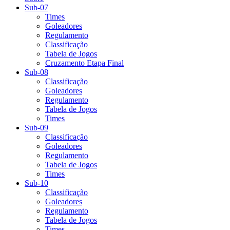
Sub-07
Times
Goleadores
Regulamento
Classificação
Tabela de Jogos
Cruzamento Etapa Final
Sub-08
Classificação
Goleadores
Regulamento
Tabela de Jogos
Times
Sub-09
Classificação
Goleadores
Regulamento
Tabela de Jogos
Times
Sub-10
Classificação
Goleadores
Regulamento
Tabela de Jogos
Times