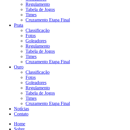
Regulamento
Tabela de Jogos
Times
Cruzamento Etapa Final
Prata
Classificação
Fotos
Goleadores
Regulamento
Tabela de Jogos
Times
Cruzamento Etapa Final
Ouro
Classificação
Fotos
Goleadores
Regulamento
Tabela de Jogos
Times
Cruzamento Etapa Final
Notícias
Contato
Home
Sobre