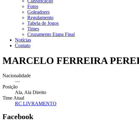
Classificação
Fotos
Goleadores
Regulamento
Tabela de Jogos
Times
Cruzamento Etapa Final
Notícias
Contato
MARCELO FERREIRA PERE
Nacionalidade
—
Posição
Ala, Ala Direito
Time Atual
RC LIVRAMENTO
Facebook