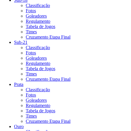
Sub-18
Classificação
Fotos
Goleadores
Regulamento
Tabela de Jogos
Times
Cruzamento Etapa Final
Sub-21
Classificação
Fotos
Goleadores
Regulamento
Tabela de Jogos
Times
Cruzamento Etapa Final
Prata
Classificação
Fotos
Goleadores
Regulamento
Tabela de Jogos
Times
Cruzamento Etapa Final
Ouro