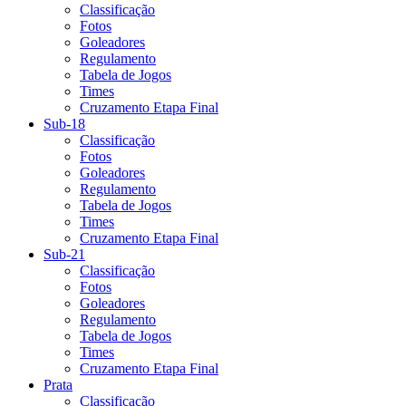
Classificação
Fotos
Goleadores
Regulamento
Tabela de Jogos
Times
Cruzamento Etapa Final
Sub-18
Classificação
Fotos
Goleadores
Regulamento
Tabela de Jogos
Times
Cruzamento Etapa Final
Sub-21
Classificação
Fotos
Goleadores
Regulamento
Tabela de Jogos
Times
Cruzamento Etapa Final
Prata
Classificação