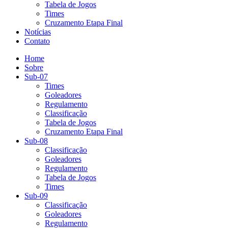
Tabela de Jogos
Times
Cruzamento Etapa Final
Notícias
Contato
Home
Sobre
Sub-07
Times
Goleadores
Regulamento
Classificação
Tabela de Jogos
Cruzamento Etapa Final
Sub-08
Classificação
Goleadores
Regulamento
Tabela de Jogos
Times
Sub-09
Classificação
Goleadores
Regulamento