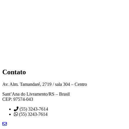
Contato
Av. Alm. Tamandaré, 2719 / sala 304 – Centro
Sant’Ana do Livramento/RS – Brasil
CEP: 97574-043
(55) 3243-7614
(55) 3243-7614