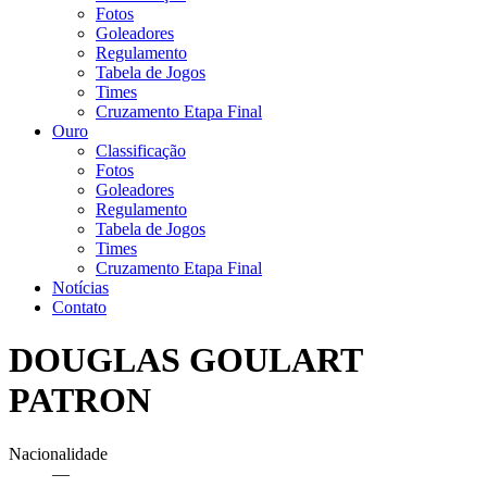
Fotos
Goleadores
Regulamento
Tabela de Jogos
Times
Cruzamento Etapa Final
Ouro
Classificação
Fotos
Goleadores
Regulamento
Tabela de Jogos
Times
Cruzamento Etapa Final
Notícias
Contato
DOUGLAS GOULART
PATRON
Nacionalidade
—