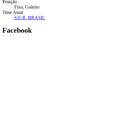
Posição
Fixo, Goleiro
Time Atual
S.E.R. BRASIL
Facebook