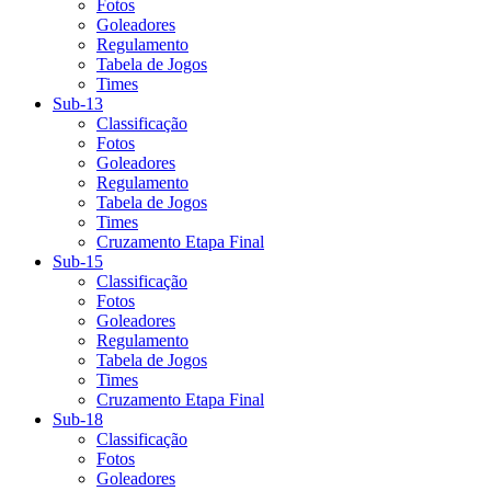
Fotos
Goleadores
Regulamento
Tabela de Jogos
Times
Sub-13
Classificação
Fotos
Goleadores
Regulamento
Tabela de Jogos
Times
Cruzamento Etapa Final
Sub-15
Classificação
Fotos
Goleadores
Regulamento
Tabela de Jogos
Times
Cruzamento Etapa Final
Sub-18
Classificação
Fotos
Goleadores