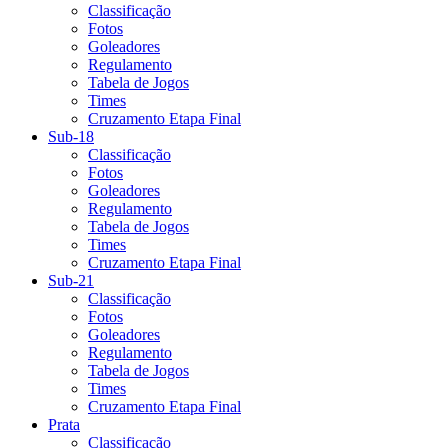
Classificação
Fotos
Goleadores
Regulamento
Tabela de Jogos
Times
Cruzamento Etapa Final
Sub-18
Classificação
Fotos
Goleadores
Regulamento
Tabela de Jogos
Times
Cruzamento Etapa Final
Sub-21
Classificação
Fotos
Goleadores
Regulamento
Tabela de Jogos
Times
Cruzamento Etapa Final
Prata
Classificação