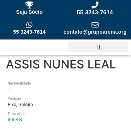
Seja Sócio
55 3243-7614
55 3243-7614
contato@grupoarena.org
ASSIS NUNES LEAL
Nacionalidade
—
Posição
Fixo, Goleiro
Time Atual
A.A.B.B.