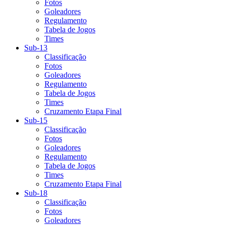
Fotos
Goleadores
Regulamento
Tabela de Jogos
Times
Sub-13
Classificação
Fotos
Goleadores
Regulamento
Tabela de Jogos
Times
Cruzamento Etapa Final
Sub-15
Classificação
Fotos
Goleadores
Regulamento
Tabela de Jogos
Times
Cruzamento Etapa Final
Sub-18
Classificação
Fotos
Goleadores