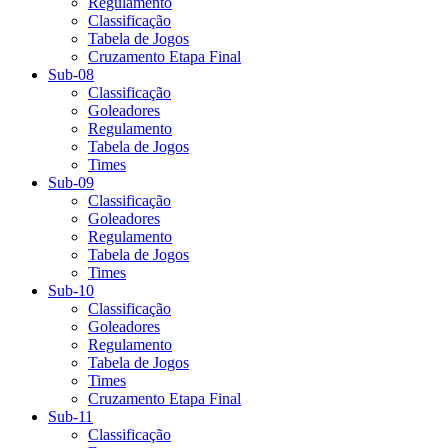
Regulamento
Classificação
Tabela de Jogos
Cruzamento Etapa Final
Sub-08
Classificação
Goleadores
Regulamento
Tabela de Jogos
Times
Sub-09
Classificação
Goleadores
Regulamento
Tabela de Jogos
Times
Sub-10
Classificação
Goleadores
Regulamento
Tabela de Jogos
Times
Cruzamento Etapa Final
Sub-11
Classificação