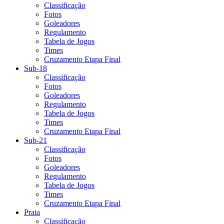
Classificação
Fotos
Goleadores
Regulamento
Tabela de Jogos
Times
Cruzamento Etapa Final
Sub-18
Classificação
Fotos
Goleadores
Regulamento
Tabela de Jogos
Times
Cruzamento Etapa Final
Sub-21
Classificação
Fotos
Goleadores
Regulamento
Tabela de Jogos
Times
Cruzamento Etapa Final
Prata
Classificação