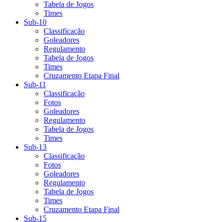
Tabela de Jogos
Times
Sub-10
Classificação
Goleadores
Regulamento
Tabela de Jogos
Times
Cruzamento Etapa Final
Sub-11
Classificação
Fotos
Goleadores
Regulamento
Tabela de Jogos
Times
Sub-13
Classificação
Fotos
Goleadores
Regulamento
Tabela de Jogos
Times
Cruzamento Etapa Final
Sub-15