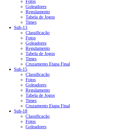
Fotos
Goleadores
Regulamento
Tabela de Jogos
Times
Sub-13
Classificação
Fotos
Goleadores
Regulamento
Tabela de Jogos
Times
Cruzamento Etapa Final
Sub-15
Classificação
Fotos
Goleadores
Regulamento
Tabela de Jogos
Times
Cruzamento Etapa Final
Sub-18
Classificação
Fotos
Goleadores