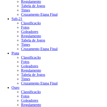
Regulamento
Tabela de Jogos
Times
Cruzamento Etapa Final
Sub-21
Classificação
Fotos
Goleadores
Regulamento
Tabela de Jogos
Times
Cruzamento Etapa Final
Prata
Classificação
Fotos
Goleadores
Regulamento
Tabela de Jogos
Times
Cruzamento Etapa Final
Ouro
Classificação
Fotos
Goleadores
Regulamento