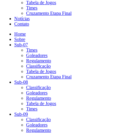
Tabela de Jogos
Times
Cruzamento Etapa Final
Notícias
Contato
Home
Sobre
Sub-07
Times
Goleadores
Regulamento
Classificação
Tabela de Jogos
Cruzamento Etapa Final
Sub-08
Classificação
Goleadores
Regulamento
Tabela de Jogos
Times
Sub-09
Classificação
Goleadores
Regulamento