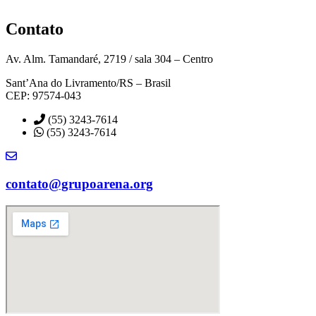
Contato
Av. Alm. Tamandaré, 2719 / sala 304 – Centro
Sant’Ana do Livramento/RS – Brasil
CEP: 97574-043
(55) 3243-7614
(55) 3243-7614
contato@grupoarena.org