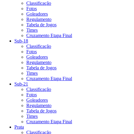
Classificação
Fotos
Goleadores
Regulamento
Tabela de Jogos
Times
Cruzamento Etapa Final
Sub-18
Classificação
Fotos
Goleadores
Regulamento
Tabela de Jogos
Times
Cruzamento Etapa Final
Sub-21
Classificação
Fotos
Goleadores
Regulamento
Tabela de Jogos
Times
Cruzamento Etapa Final
Prata
Classificação