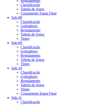
Regulamento
Classificação
Tabela de Jogos
Cruzamento Etapa Final
Sub-08
Classificação
Goleadores
Regulamento
Tabela de Jogos
Times
Sub-09
Classificação
Goleadores
Regulamento
Tabela de Jogos
Times
Sub-10
Classificação
Goleadores
Regulamento
Tabela de Jogos
Times
Cruzamento Etapa Final
Sub-11
Classificação