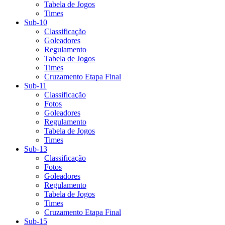
Tabela de Jogos
Times
Sub-10
Classificação
Goleadores
Regulamento
Tabela de Jogos
Times
Cruzamento Etapa Final
Sub-11
Classificação
Fotos
Goleadores
Regulamento
Tabela de Jogos
Times
Sub-13
Classificação
Fotos
Goleadores
Regulamento
Tabela de Jogos
Times
Cruzamento Etapa Final
Sub-15