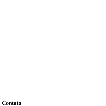
Contato