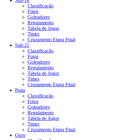
Sub-18
Classificação
Fotos
Goleadores
Regulamento
Tabela de Jogos
Times
Cruzamento Etapa Final
Sub-21
Classificação
Fotos
Goleadores
Regulamento
Tabela de Jogos
Times
Cruzamento Etapa Final
Prata
Classificação
Fotos
Goleadores
Regulamento
Tabela de Jogos
Times
Cruzamento Etapa Final
Ouro