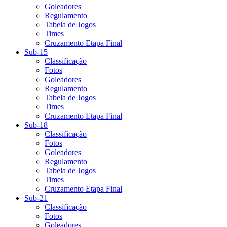
Goleadores
Regulamento
Tabela de Jogos
Times
Cruzamento Etapa Final
Sub-15
Classificação
Fotos
Goleadores
Regulamento
Tabela de Jogos
Times
Cruzamento Etapa Final
Sub-18
Classificação
Fotos
Goleadores
Regulamento
Tabela de Jogos
Times
Cruzamento Etapa Final
Sub-21
Classificação
Fotos
Goleadores