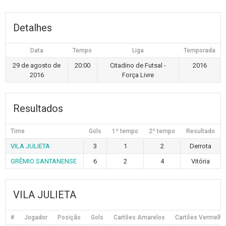
Detalhes
Data
Tempo
Liga
Temporada
29 de agosto de
20:00
Citadino de Futsal -
2016
2016
Força Livre
Resultados
Time
Gols
1º tempo
2º tempo
Resultado
VILA JULIETA
3
1
2
Derrota
GRÊMIO SANTANENSE
6
2
4
Vitória
VILA JULIETA
#
Jogador
Posição
Gols
Cartões Amarelos
Cartões Vermelh