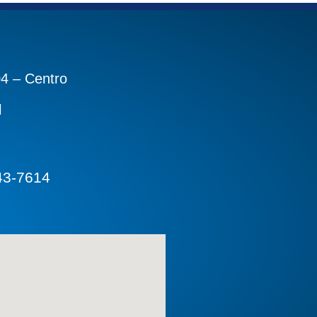
04 – Centro
l
43-7614