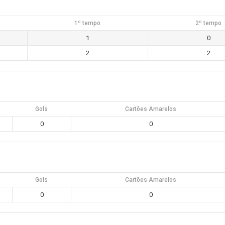
1º tempo
2º tempo
1
0
2
2
Gols
Cartões Amarelos
0
0
Gols
Cartões Amarelos
0
0