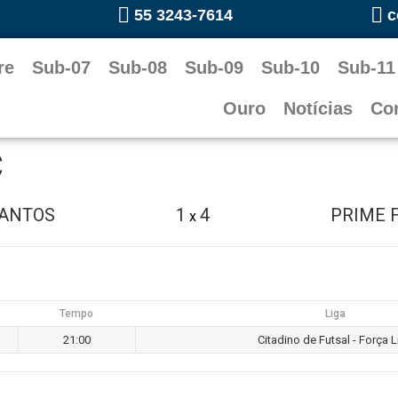
55 3243-7614
c
re
Sub-07
Sub-08
Sub-09
Sub-10
Sub-11
Ouro
Notícias
Co
C
ANTOS
1
4
PRIME 
x
Tempo
Liga
21:00
Citadino de Futsal - Força L