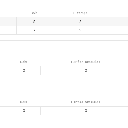
Gols
1º tempo
5
2
7
3
Gols
Cartões Amarelos
0
0
Gols
Cartões Amarelos
0
0