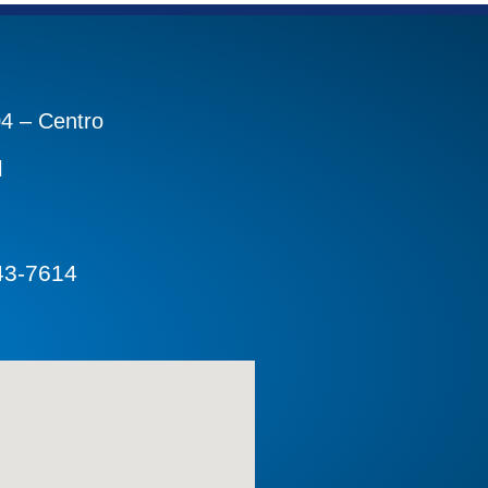
04 – Centro
l
43-7614