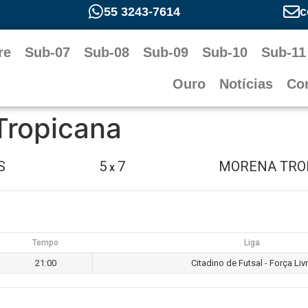
55 3243-7614
c
re
Sub-07
Sub-08
Sub-09
Sub-10
Sub-11
Ouro
Notícias
Co
Tropicana
S
5
7
MORENA TRO
x
Tempo
Liga
21:00
Citadino de Futsal - Força Liv