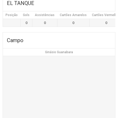
EL TANQUE
Posição
Gols
Assistências
Cartões Amarelos
Cartões Vermelh
0
0
0
0
Campo
Ginásio Guanabara