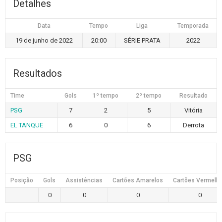
Detalhes
Data
Tempo
Liga
Temporada
19 de junho de 2022
20:00
SÉRIE PRATA
2022
Resultados
Time
Gols
1º tempo
2º tempo
Resultado
PSG
7
2
5
Vitória
EL TANQUE
6
0
6
Derrota
PSG
Posição
Gols
Assistências
Cartões Amarelos
Cartões Vermelh
0
0
0
0