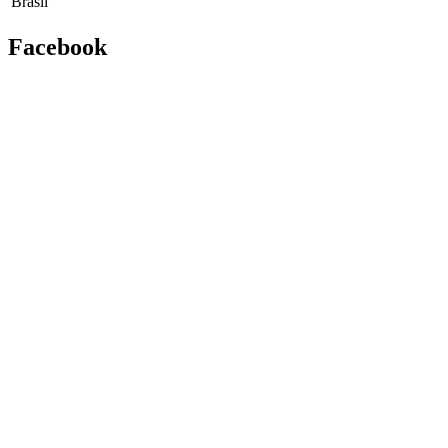
Brasil
Facebook