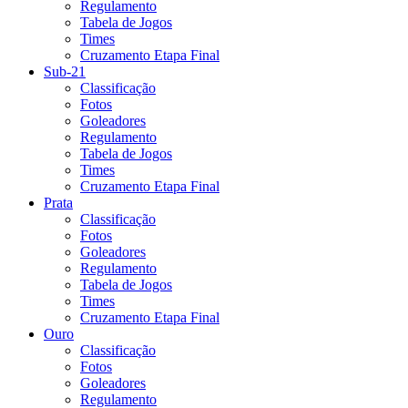
Regulamento
Tabela de Jogos
Times
Cruzamento Etapa Final
Sub-21
Classificação
Fotos
Goleadores
Regulamento
Tabela de Jogos
Times
Cruzamento Etapa Final
Prata
Classificação
Fotos
Goleadores
Regulamento
Tabela de Jogos
Times
Cruzamento Etapa Final
Ouro
Classificação
Fotos
Goleadores
Regulamento