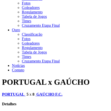
Fotos
Goleadores
Regulamento
Tabela de Jogos
Times
Cruzamento Etapa Final
Ouro
Classificação
Fotos
Goleadores
Regulamento
Tabela de Jogos
Times
Cruzamento Etapa Final
Notícias
Contato
PORTUGAL x GAÚCHO
PORTUGAL
5
x
8
GAÚCHO F.C.
Detalhes