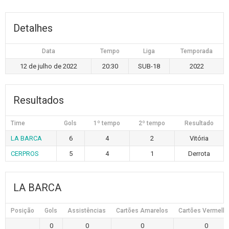
Detalhes
Data
Tempo
Liga
Temporada
12 de julho de 2022
20:30
SUB-18
2022
Resultados
Time
Gols
1º tempo
2º tempo
Resultado
LA BARCA
6
4
2
Vitória
CERPROS
5
4
1
Derrota
LA BARCA
Posição
Gols
Assistências
Cartões Amarelos
Cartões Vermelh
0
0
0
0