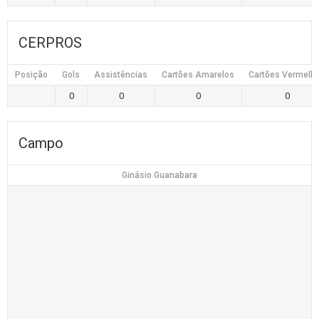
CERPROS
Posição
Gols
Assistências
Cartões Amarelos
Cartões Vermelh
0
0
0
0
Campo
Ginásio Guanabara