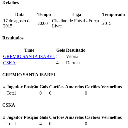
Detalhes
Data
Tempo
Liga
Temporada
17 de agosto de
Citadino de Futsal - Força
20:00
2015
2015
Livre
Resultados
Time
Gols
Resultado
GREMIO SANTA ISABEL
5
Vitória
CSKA
4
Derrota
GREMIO SANTA ISABEL
#
Jogador
Posição
Gols
Cartões Amarelos
Cartões Vermelhos
Total
0
0
0
CSKA
#
Jogador
Posição
Gols
Cartões Amarelos
Cartões Vermelhos
Total
4
0
0