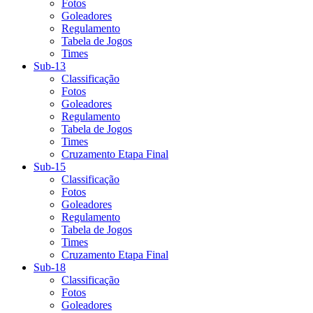
Fotos
Goleadores
Regulamento
Tabela de Jogos
Times
Sub-13
Classificação
Fotos
Goleadores
Regulamento
Tabela de Jogos
Times
Cruzamento Etapa Final
Sub-15
Classificação
Fotos
Goleadores
Regulamento
Tabela de Jogos
Times
Cruzamento Etapa Final
Sub-18
Classificação
Fotos
Goleadores