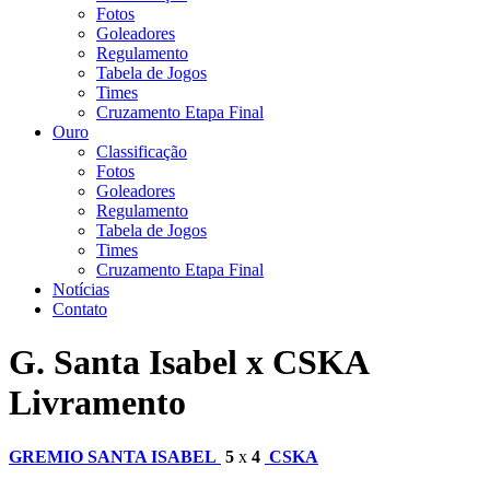
Fotos
Goleadores
Regulamento
Tabela de Jogos
Times
Cruzamento Etapa Final
Ouro
Classificação
Fotos
Goleadores
Regulamento
Tabela de Jogos
Times
Cruzamento Etapa Final
Notícias
Contato
G. Santa Isabel x CSKA
Livramento
GREMIO SANTA ISABEL
5
x
4
CSKA