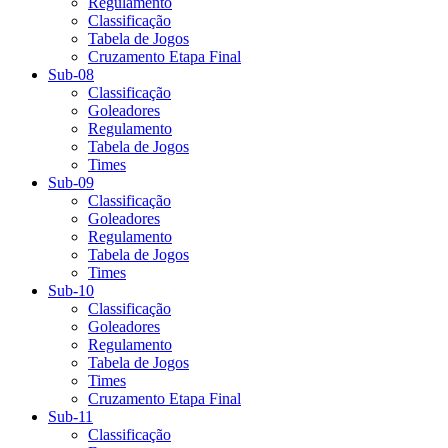
Regulamento
Classificação
Tabela de Jogos
Cruzamento Etapa Final
Sub-08
Classificação
Goleadores
Regulamento
Tabela de Jogos
Times
Sub-09
Classificação
Goleadores
Regulamento
Tabela de Jogos
Times
Sub-10
Classificação
Goleadores
Regulamento
Tabela de Jogos
Times
Cruzamento Etapa Final
Sub-11
Classificação