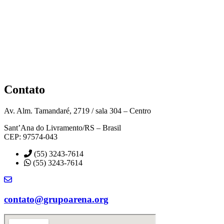
Contato
Av. Alm. Tamandaré, 2719 / sala 304 – Centro
Sant’Ana do Livramento/RS – Brasil
CEP: 97574-043
(55) 3243-7614
(55) 3243-7614
contato@grupoarena.org