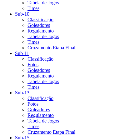
Tabela de Jogos
Times
Sub-10
Classificação
Goleadores
Regulamento
Tabela de Jogos
Times
Cruzamento Etapa Final
Sub-11
Classificação
Fotos
Goleadores
Regulamento
Tabela de Jogos
Times
Sub-13
Classificação
Fotos
Goleadores
Regulamento
Tabela de Jogos
Times
Cruzamento Etapa Final
Sub-15