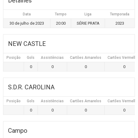
Detalhes
Data
Tempo
Liga
Temporada
30 de julho de 2023
20:00
SÉRIE PRATA
2023
NEW CASTLE
Posição
Gols
Assistências
Cartões Amarelos
Cartões Vermelh
0
0
0
0
S.D.R. CAROLINA
Posição
Gols
Assistências
Cartões Amarelos
Cartões Vermelh
0
0
0
0
Campo