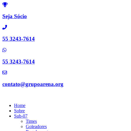
Ir
para
o
Seja Sócio
conteúdo
55 3243-7614
55 3243-7614
contato@grupoarena.org
Home
Sobre
Sub-07
Times
Goleadores