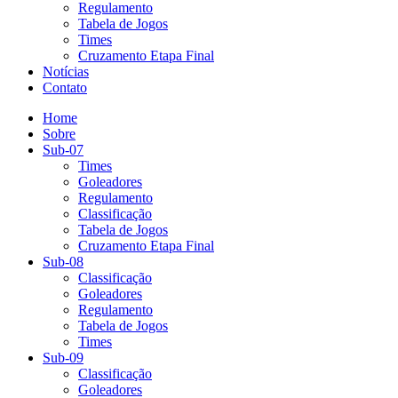
Regulamento
Tabela de Jogos
Times
Cruzamento Etapa Final
Notícias
Contato
Home
Sobre
Sub-07
Times
Goleadores
Regulamento
Classificação
Tabela de Jogos
Cruzamento Etapa Final
Sub-08
Classificação
Goleadores
Regulamento
Tabela de Jogos
Times
Sub-09
Classificação
Goleadores