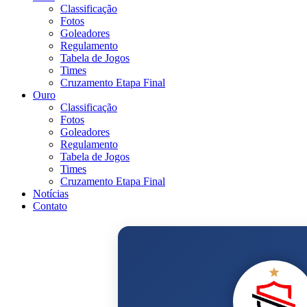
Classificação
Fotos
Goleadores
Regulamento
Tabela de Jogos
Times
Cruzamento Etapa Final
Ouro
Classificação
Fotos
Goleadores
Regulamento
Tabela de Jogos
Times
Cruzamento Etapa Final
Notícias
Contato