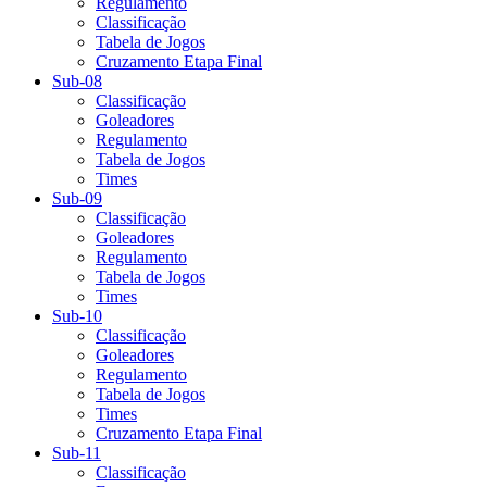
Regulamento
Classificação
Tabela de Jogos
Cruzamento Etapa Final
Sub-08
Classificação
Goleadores
Regulamento
Tabela de Jogos
Times
Sub-09
Classificação
Goleadores
Regulamento
Tabela de Jogos
Times
Sub-10
Classificação
Goleadores
Regulamento
Tabela de Jogos
Times
Cruzamento Etapa Final
Sub-11
Classificação