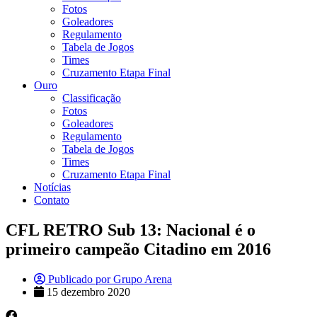
Fotos
Goleadores
Regulamento
Tabela de Jogos
Times
Cruzamento Etapa Final
Ouro
Classificação
Fotos
Goleadores
Regulamento
Tabela de Jogos
Times
Cruzamento Etapa Final
Notícias
Contato
CFL RETRO Sub 13: Nacional é o
primeiro campeão Citadino em 2016
Publicado por
Grupo Arena
15 dezembro 2020