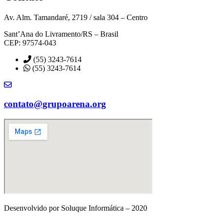
Av. Alm. Tamandaré, 2719 / sala 304 – Centro
Sant’Ana do Livramento/RS – Brasil
CEP: 97574-043
(55) 3243-7614
(55) 3243-7614
contato@grupoarena.org
Desenvolvido por Soluque Informática – 2020