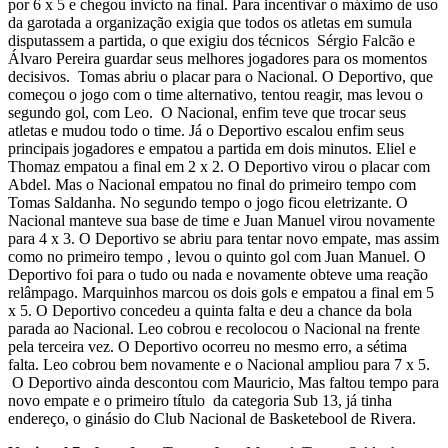
por 6 x 5 e chegou invicto na final. Para incentivar o máximo de uso
da garotada a organização exigia que todos os atletas em sumula
disputassem a partida, o que exigiu dos técnicos Sérgio Falcão e
Álvaro Pereira guardar seus melhores jogadores para os momentos
decisivos. Tomas abriu o placar para o Nacional. O Deportivo, que
começou o jogo com o time alternativo, tentou reagir, mas levou o
segundo gol, com Leo. O Nacional, enfim teve que trocar seus
atletas e mudou todo o time. Já o Deportivo escalou enfim seus
principais jogadores e empatou a partida em dois minutos. Eliel e
Thomaz empatou a final em 2 x 2. O Deportivo virou o placar com
Abdel. Mas o Nacional empatou no final do primeiro tempo com
Tomas Saldanha. No segundo tempo o jogo ficou eletrizante. O
Nacional manteve sua base de time e Juan Manuel virou novamente
para 4 x 3. O Deportivo se abriu para tentar novo empate, mas assim
como no primeiro tempo , levou o quinto gol com Juan Manuel. O
Deportivo foi para o tudo ou nada e novamente obteve uma reação
relâmpago. Marquinhos marcou os dois gols e empatou a final em 5
x 5. O Deportivo concedeu a quinta falta e deu a chance da bola
parada ao Nacional. Leo cobrou e recolocou o Nacional na frente
pela terceira vez. O Deportivo ocorreu no mesmo erro, a sétima
falta. Leo cobrou bem novamente e o Nacional ampliou para 7 x 5.
O Deportivo ainda descontou com Mauricio, Mas faltou tempo para
novo empate e o primeiro título da categoria Sub 13, já tinha
endereço, o ginásio do Club Nacional de Basketebool de Rivera.