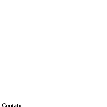
Contato