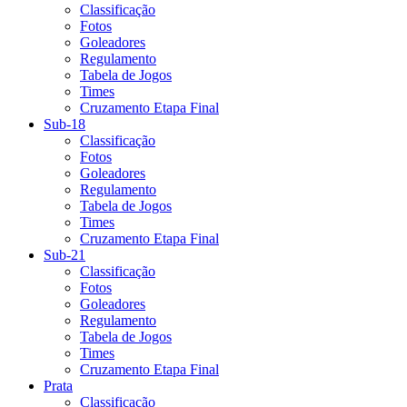
Classificação
Fotos
Goleadores
Regulamento
Tabela de Jogos
Times
Cruzamento Etapa Final
Sub-18
Classificação
Fotos
Goleadores
Regulamento
Tabela de Jogos
Times
Cruzamento Etapa Final
Sub-21
Classificação
Fotos
Goleadores
Regulamento
Tabela de Jogos
Times
Cruzamento Etapa Final
Prata
Classificação