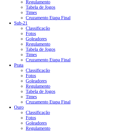
Regulamento
Tabela de Jogos
Times
Cruzamento Etapa Final
Sub-21
Classificação
Fotos
Goleadores
Regulamento
Tabela de Jogos
Times
Cruzamento Etapa Final
Prata
Classificação
Fotos
Goleadores
Regulamento
Tabela de Jogos
Times
Cruzamento Etapa Final
Ouro
Classificação
Fotos
Goleadores
Regulamento