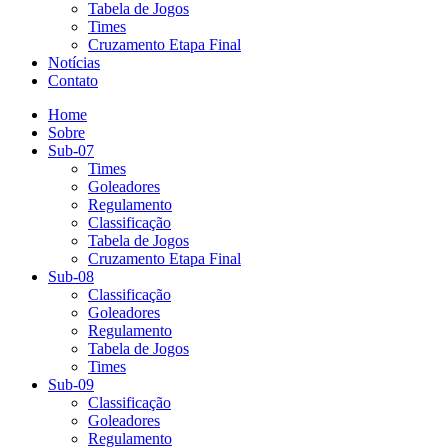
Tabela de Jogos
Times
Cruzamento Etapa Final
Notícias
Contato
Home
Sobre
Sub-07
Times
Goleadores
Regulamento
Classificação
Tabela de Jogos
Cruzamento Etapa Final
Sub-08
Classificação
Goleadores
Regulamento
Tabela de Jogos
Times
Sub-09
Classificação
Goleadores
Regulamento