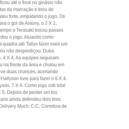
icou até o final no ginásio não
tas da marcação e tirou do
ateu forte, empatando o jogo. Os
ra o gol de Antony, o 2 X 1,
o tempo o Terasaki trocou passes
udou o jogo. Atuando como
da quadra até Tallys fazer mais um
ário não desperdiçou. Duka
o, 4 X 4. As equipes seguiram
eu na frente da área e chutou em
 teve duas chances, acertando
allyson livre para fazer o 6 X 4.
yson, 7 X 4. Como jogo sob total
X 5. Depois de perder um tiro
icano ainda defendeu dois tiros
 Delivery Much. C.C. Corretora de