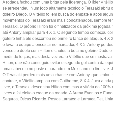
A rodada fechou com uma briga pela liderança. O líder Vitéllio
se arrependeu. Num jogo altamente técnico o Terasaki abriu o
goleiro Diego. O Vitéllio foi em busca do empate e após algum
movimentos do Terasaki eram mais concatenados, sempre tendo 
Terasaki. O próprio Hilton foi o finalizador da próxima jogada
até Antony ampliar para 4 X 1. O segundo tempo começou com
goleiro linha ele descontou no primeiro lance de ataque, 4 X 2
e levar a equipe a encostar no marcador, 4 X 3. Antony perde
venceu o duelo com Hilton e chutou a bola no goleiro Dudu e 
medindo forças, mas desta vez era o Vitéllio que se mostrava m
Hilton, que não conseguiu evitar o segundo gol contra da equi
uma cabeceio no poste e parando em Mexicano no tiro livre. Já
O Terasaki perdeu mais uma chance com Antony, que tentou por 
controle, o Vitéllio ampliou com Guilherme, 8 X 4. Juca ainda 
livre, o Terasaki descontou Hilton com mas a vitória do 100% d
livres e foi eleito o craque da rodada. A Arena Eventos e Fu
Seguros, Óticas Ricardo, Postos Larratea e Larratea Pet, Un