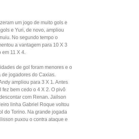
fizeram um jogo de muito gols e
gols e Yuri, de novo, ampliou
minuiu. No segundo tempo o
umentou a vantagem para 10 X 3
o em 11 X 4.
idades de gol foram menores e o
a de jogadores do Caxias.
Andy ampliou para 3 X 1. Antes
l fez bem cedo o 4 X 2. O pivô
o descontar com Renan. Jailson
eiro linha Gabriel Roque voltou
ol do Torino. Na grande jogada
Alisson puxou o contra ataque e