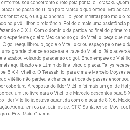
 enfrentou seu concorrente direto pela ponta, o Terasaki. Quem f
 placar no passe de Hilton para Marcelo que entrou livre as cos
as tentativas, o uruguaianense Hallyson infiltrou pelo meio e b
no pivô Hilton a referência. Foi dele mais uma assistência pa
, fazendo o 3 X 1. Com o domínio da partida no final do primeir
 o experiente goleiro Mexicano no gol do Vitéllio, peça que m
. O gol reequilibrou o jogo e o Vitéllio criou espaço pelo meio 
u uma grande chance ao acertar a trave do Vitéllio. Já o advers
ela acabou voltando paradentro do gol. Era o empate do Vitélli
ais equilibrado e a 11min do final virou o placar. Tallys receb
pe, 5 X 4, Vitéllio. O Terasaki foi para cima e Marcelo Moysés
 o Vitéllio não perdeu a chance e a troca de passes encontrou H
cobertura. A resposta do líder Vitéllio foi mais um gol de Hall
perdeu um tiro livre para o Vitellio e Marcelo descontou para 8 
o líder Vitéllio já estava garantida com o placar de 8 X 6. Mex
ndação Arena, tem os patrocínios de, CFC Santanense, Movilcor,
iagro e Erva Mate Charme.