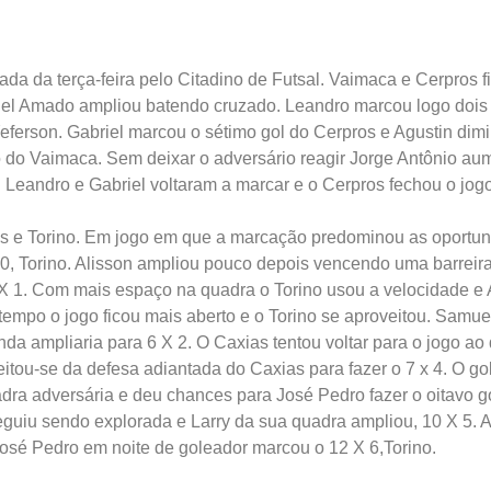
ada da terça-feira pelo Citadino de Futsal. Vaimaca e Cerpros 
briel Amado ampliou batendo cruzado. Leandro marcou logo dois 
eferson. Gabriel marcou o sétimo gol do Cerpros e Agustin di
o do Vaimaca. Sem deixar o adversário reagir Jorge Antônio a
Leandro e Gabriel voltaram a marcar e o Cerpros fechou o jog
as e Torino. Em jogo em que a marcação predominou as oportun
 0, Torino. Alisson ampliou pouco depois vencendo uma barreir
X 1. Com mais espaço na quadra o Torino usou a velocidade e 
 tempo o jogo ficou mais aberto e o Torino se aproveitou. Samue
da ampliaria para 6 X 2. O Caxias tentou voltar para o jogo a
itou-se da defesa adiantada do Caxias para fazer o 7 x 4. O gol
dra adversária e deu chances para José Pedro fazer o oitavo g
 seguiu sendo explorada e Larry da sua quadra ampliou, 10 X 5. 
José Pedro em noite de goleador marcou o 12 X 6,Torino.