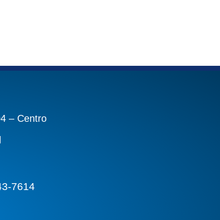
04 – Centro
l
43-7614