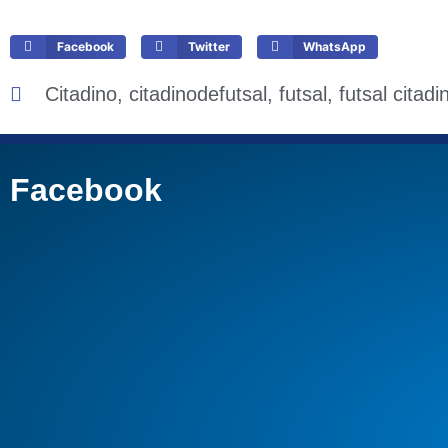
Facebook
Twitter
WhatsApp
Citadino
,
citadinodefutsal
,
futsal
,
futsal citad
Facebook