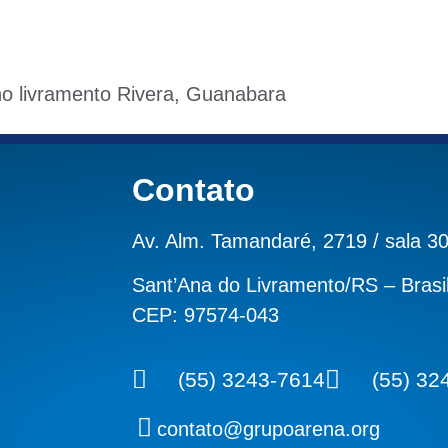
ino livramento Rivera
,
Guanabara
Contato
Av. Alm. Tamandaré, 2719 / sala 3
Sant’Ana do Livramento/RS – Brasi
CEP: 97574-043
(55) 3243-7614
(55) 32
contato@grupoarena.org