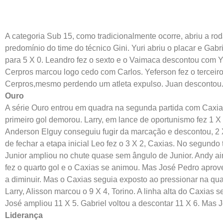
A categoria Sub 15, como tradicionalmente ocorre, abriu a rod
predomínio do time do técnico Gini. Yuri abriu o placar e Ga
para 5 X 0. Leandro fez o sexto e o Vaimaca descontou com Y
Cerpros marcou logo cedo com Carlos. Yeferson fez o terceir
Cerpros,mesmo perdendo um atleta expulso. Juan descontou. 
Ouro
A série Ouro entrou em quadra na segunda partida com Caxi
primeiro gol demorou. Larry, em lance de oportunismo fez 1 X
Anderson Elguy conseguiu fugir da marcação e descontou, 2 
de fechar a etapa inicial Leo fez o 3 X 2, Caxias. No segundo
Junior ampliou no chute quase sem ângulo de Junior. Andy ain
fez o quarto gol e o Caxias se animou. Mas José Pedro aprove
a diminuir. Mas o Caxias seguia exposto ao pressionar na qua
Larry, Alisson marcou o 9 X 4, Torino. A linha alta do Caxias
José ampliou 11 X 5. Gabriel voltou a descontar 11 X 6. Mas 
Liderança