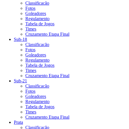
Classificação
Fotos
Goleadores
Regulamento
Tabela de Jogos
Times
Cruzamento Etapa Final
Sub-18
Classificação
Fotos
Goleadores
Regulamento
Tabela de Jogos
Times
Cruzamento Etapa Final
Sub-21
Classificação
Fotos
Goleadores
Regulamento
Tabela de Jogos
Times
Cruzamento Etapa Final
Prata
Classificação