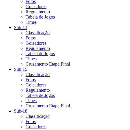
Fotos
Goleadores
Regulamento
Tabela de Jogos
Times
Sub-13
Classificação
Fotos
Goleadores
Regulamento
Tabela de Jogos
Times
Cruzamento Etapa Final
Sub-15
Classificação
Fotos
Goleadores
Regulamento
Tabela de Jogos
Times
Cruzamento Etapa Final
Sub-18
Classificação
Fotos
Goleadores