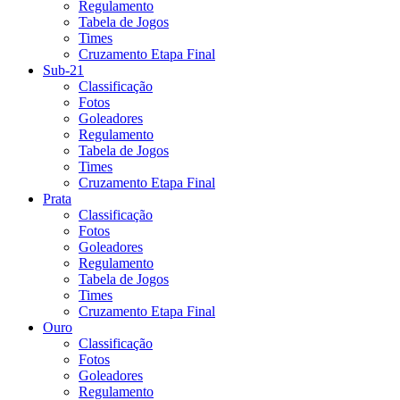
Regulamento
Tabela de Jogos
Times
Cruzamento Etapa Final
Sub-21
Classificação
Fotos
Goleadores
Regulamento
Tabela de Jogos
Times
Cruzamento Etapa Final
Prata
Classificação
Fotos
Goleadores
Regulamento
Tabela de Jogos
Times
Cruzamento Etapa Final
Ouro
Classificação
Fotos
Goleadores
Regulamento