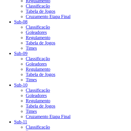
Regulamento
Classificação
Tabela de Jogos
Cruzamento Etapa Final
Sub-08
Classificação
Goleadores
Regulamento
Tabela de Jogos
Times
Sub-09
Classificação
Goleadores
Regulamento
Tabela de Jogos
Times
Sub-10
Classificação
Goleadores
Regulamento
Tabela de Jogos
Times
Cruzamento Etapa Final
Sub-11
Classificação